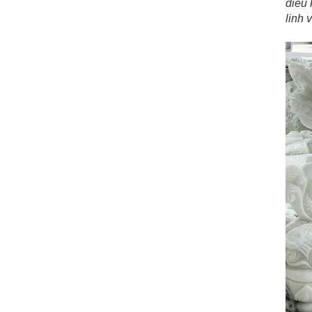
điêu 
linh 