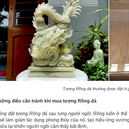
Tượng Rồng đá thường được đặt ở g
Những điều cần tránh khi mua tượng Rồng đá
ông đặt tượng Rồng đá sau lưng người ngồi
: Rồng luôn ở thế
 sẽ làm giảm tác dụng phong thủy của nó, tạo hiệu ứng vương
ữa lại khiến người ngồi cảm thấy bất định,