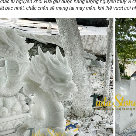
khắc từ nguyên khối vừa giữ được năng lượng nguyên thủy vì chư
vật bậc nhất, chắc chắn sẽ mang lại may mắn, khí thế vượt trội n