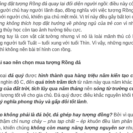
ng đặt tượng Rồng đá quay lại đối diện người ngồi
: điều này 
gười chủ hay người lãnh đạo, đồng nghĩa với việc tượng Rồng
với người chủ, khiến gia chủ mệt mỏi. Vị trí này đều gây bất lợi
ng không thích hợp đặt hướng về phòng ngủ của trẻ con
vì n
 thủy học còn tạo ảnh hưởng tiêu cực.
ng tuy là con vật cát tường nhưng vì nó là loài mãnh thú c
 người tuổi Tuất – tuổi xung với tuổi Thìn. Vì vậy, những ngư
thì không nên bài trí hình con rồng.
Tại sao nên chọn mua tượng Rồng đá
loại
đá quý
được
hình thành qua hàng triệu năm kiến tạo c
 nghìn độ C, đến
quá trình trầm tích
từ năm này qua năm khác 
 của đất trời, tích lũy qua năm tháng
nên
sóng từ trường c
lượng tốt về cho gia chủ. Đá quý được điêu khắc nguyên khối th
ý nghĩa phong thủy và gấp đôi tốt lành
.
ao không phải là đá bột, đá ghép hay tượng đồng?
Bởi vì qu
 thậm chí n
ung chảy – pha tạp chất – ép khuôn
đều làm
phân
n, khiến chúng
không còn mang năng lượng nguyên sơ
nh