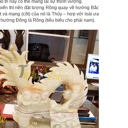
ố trí này có thể mang lại sự thịnh vượng.
biển thì nên đặt tượng Rồng quay về hướng Bắc
à mạng (cốt) của nó là Thủy – hợp với loài ưa
hướng Đông là Rồng (tiêu biểu cho phái nam).