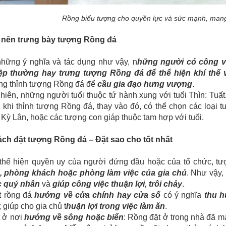
Rồng biểu tượng cho quyền lực và sức mạnh, mang
Ai nên trưng bày tượng Rồng đá
những ý nghĩa và tác dụng như vậy, n
hững người có công vi
ệp thường hay trưng tượng Rồng đá để thể hiện khí thế và
ng thỉnh tượng Rồng đá để
cầu gia đạo hưng vượng
.
hiên, những người tuổi thuộc tứ hành xung với tuổi Thìn: Tuất,
 khi thỉnh tượng Rồng đá, thay vào đó, có thể chọn các loại t
Kỳ Lân, hoặc các tượng con giáp thuộc tam hợp với tuổi.
Cách đặt tượng Rồng đá – Đặt sao cho tốt nhất
 thể hiện quyền uy của người đứng đầu hoặc của tổ chức, 
, phòng khách hoặc phòng làm việc của gia chủ
. Như vậy,
 quý nhân
và
giúp công việc thuận lợi, trôi chảy
.
t rồng đá
hướng về cửa chính hay cửa sổ
có ý nghĩa
thu h
 giúp cho gia chủ t
huận lợi trong việc làm ăn
.
t ở nơi
hướng về sông hoặc biển
: Rồng đặt ở trong nhà đã m