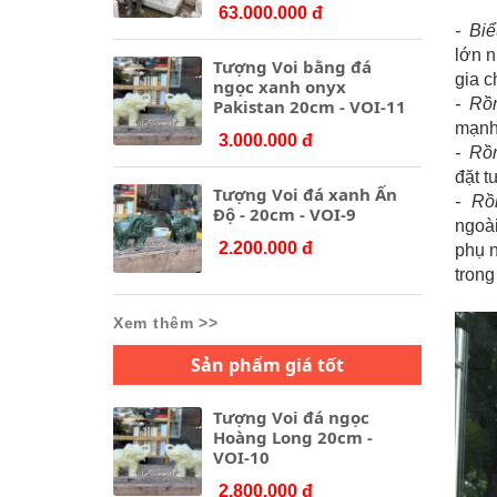
63.000.000 đ
- Biể
lớn n
Tượng Voi bằng đá
gia c
ngọc xanh onyx
- Rồn
Pakistan 20cm - VOI-11
mạnh 
3.000.000 đ
- Rồn
đặt t
Tượng Voi đá xanh Ấn
- Rồ
Độ - 20cm - VOI-9
ngoài
2.200.000 đ
phụ n
trong
Xem thêm >>
Sản phẩm giá tốt
Tượng Voi đá ngọc
Hoàng Long 20cm -
VOI-10
2.800.000 đ