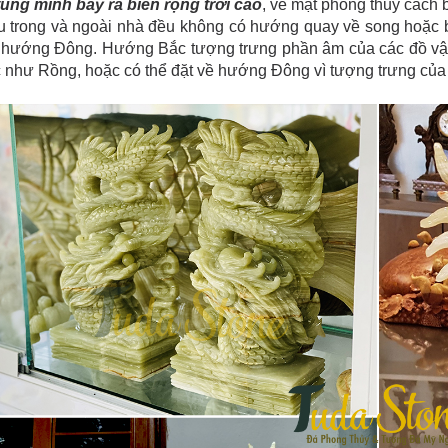
tung mình bay ra biển rộng trời cao
, về mặt phong thủy cách b
u trong và ngoài nhà đều không có hướng quay về song hoặc 
 hướng Đông. Hướng Bắc tượng trưng phần âm của các đồ vật v
như Rồng, hoặc có thể đặt về hướng Đông vì tượng trưng của 