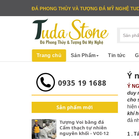
ĐÁ PHONG THỦY VÀ TƯỢNG ĐÁ MỸ NGHỆ TU
Trang chủ
Sản Phẩm
Tin tức
G
Ý 
0935 19 1688
Ý N
duy 
cho 
Sản phẩm mới
hiện
khí 
đá nh
Tượng Voi bằng đá
Cẩm thạch tự nhiên
nguyên khối - VOI-12
1 . 