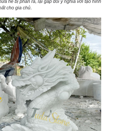
a hề bị phân rã, lại gấp đôi ý nghĩa với tạo hình
hất cho gia chủ
.