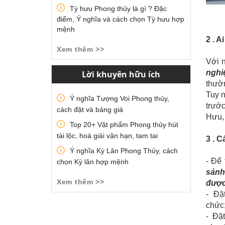
Tỳ hưu Phong thủy là gì ? Đặc
điểm, Ý nghĩa và cách chọn Tỳ hưu hợp
mệnh
2 . 
Xem thêm >>
Với 
nghi
Lời khuyên hữu ích
thườ
Tuy n
Ý nghĩa Tượng Voi Phong thủy,
trước
cách đặt và bảng giá
Hưu, 
Top 20+ Vật phẩm Phong thủy hút
tài lộc, hoá giải vận hạn, tam tai
3 . 
Ý nghĩa Kỳ Lân Phong Thủy, cách
- Để
chọn Kỳ lân hợp mệnh
sảnh
Xem thêm >>
được
- Đặ
chức;
- Đặ