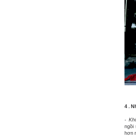
4 . 
- Kh
ngồi
hơn n