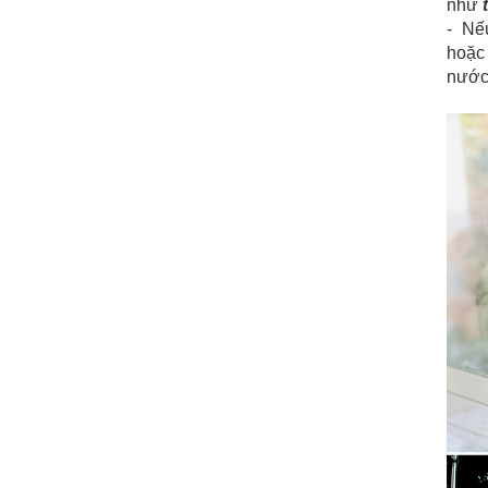
như
- Nế
hoặc
nước 