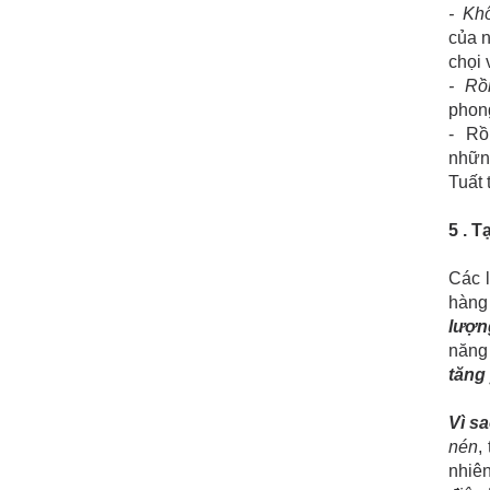
- Khô
của n
chọi 
- Rồ
phong
- Rồ
những
Tuất 
5 . 
Các 
hàng
lượng
năng 
tăng 
Vì s
nén
,
nhiê