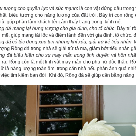
u tượng cho quyền lực và sức mạnh
: là con vật đứng đầu trong
hất, biểu tượng cho năng lượng của đất trời. Bày trí con rồng 
hủ, góp phần làm khách tới cảm thấy trang trọng, kính nể.
g đá mang lại hưng vượng cho gia đình, cho tổ chức
: Bày trí 
mẽ, giúp mang tài lộc và điềm lành đến với gia đình, tổ chức, đ
g đá có tác dụng xua tan những khí xấu, giải trừ kẻ tiểu nhân
: 
ượng Rồng đá trong nhà sẽ giải trừ tà ma, giảm bớt tiểu nhân g
ng đá biểu hiện cho sự may mắn trong tình duyên và hôn nhâ
 ra, Rồng còn là một linh vật may mắn cho phụ nữ độc thân: 
ữ là năng lượng toàn âm, trong căn nhà nếu phản ánh quá nh
 việc tìm kiếm bạn đời. Khi đó, Rồng đá sẽ giúp cân bằng năng