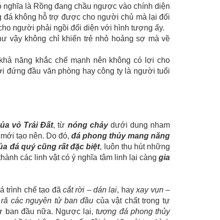
có nghĩa là Rồng đang chầu ngược vào chính diện
 đá không hỗ trợ được cho người chủ mà lại đối
 cho người phải ngồi đối diện với hình tượng ấy.
hư vậy không chỉ khiến trẻ nhỏ hoảng sợ mà về
ó khả năng khắc chế mạnh nên không có lợi cho
ơi đứng đầu văn phòng hay công ty là người tuổi
ủa vỏ Trái Đất
, từ
nóng chảy
dưới dung nham
mới tạo nên. Do đó,
đá phong thủy mang năng
ủa đá quý cũng rất đặc biệt
, luôn thu hút những
ành các linh vật có ý nghĩa tâm linh lại càng
gia
á trình chế tạo đã
cắt rời – dán lại
, hay
xay vụn –
 rã các nguyên tử ban đầu
của vật chất trong tự
ư ban đầu nữa. Ngược lại,
tượng đá phong thủy