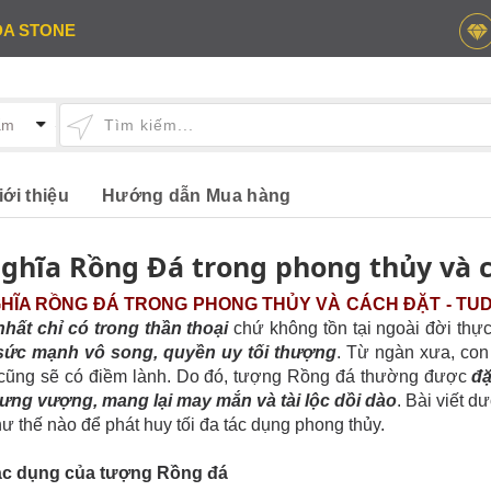
DA STONE
iới thiệu
Hướng dẫn Mua hàng
nghĩa Rồng Đá trong phong thủy và 
GHĨA RỒNG ĐÁ TRONG PHONG THỦY VÀ CÁCH ĐẶT - TU
nhất chỉ có trong thần thoại
chứ không tồn tại ngoài đời thực
sức mạnh vô song, quyền uy tối thượng
. Từ ngàn xưa, con
 cũng sẽ có điềm lành. Do đó, tượng Rồng đá thường được
đặ
hưng vượng, mang lại may mắn và tài lộc dồi dào
. Bài viết 
ư thế nào để phát huy tối đa tác dụng phong thủy.
Tác dụng của tượng Rồng đá