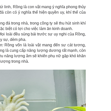
 tứ linh, Rồng là con vật mang ý nghĩa phong thủy
đá còn có ý nghĩa thể hiện quyền uy, khí thế của
rồng đá trong nhà, trong công ty sẽ thu hút sinh khí
ặc biệt có lợi cho việc làm ăn kinh doanh.
Mọi loài đều sùng bái trước sự uy nghi của Rồng,
ây sự, dèm pha.
n:
Rồng vốn là loài vật mang đến sự cát tương,
Rồng là cung cấp năng lượng dương rất mạnh, còn
iều năng lượng âm sẽ khiến phụ nữ gặp khó khăn
 lượng trong nhà.