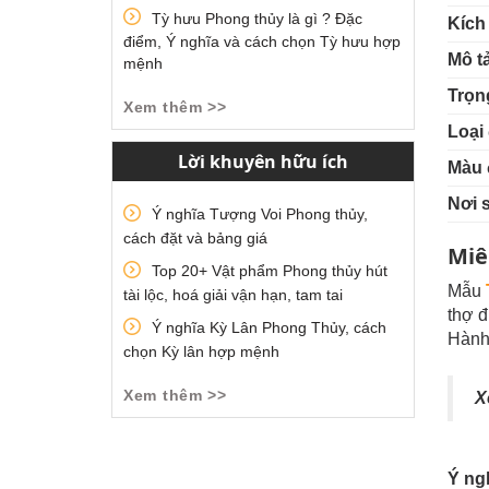
Tỳ hưu Phong thủy là gì ? Đặc
Kích
điểm, Ý nghĩa và cách chọn Tỳ hưu hợp
Mô t
mệnh
Trọn
Xem thêm >>
Loại 
Lời khuyên hữu ích
Màu 
Nơi 
Ý nghĩa Tượng Voi Phong thủy,
cách đặt và bảng giá
Miê
Top 20+ Vật phẩm Phong thủy hút
Mẫu
tài lộc, hoá giải vận hạn, tam tai
thợ 
Ý nghĩa Kỳ Lân Phong Thủy, cách
Hành 
chọn Kỳ lân hợp mệnh
Xem thêm >>
X
Ý ng