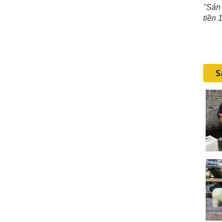
"Sản 
tiền 
Hướ
S