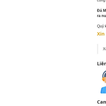
công 
Đá M
ra n
Quý k
Xin
X
Liê
Cam