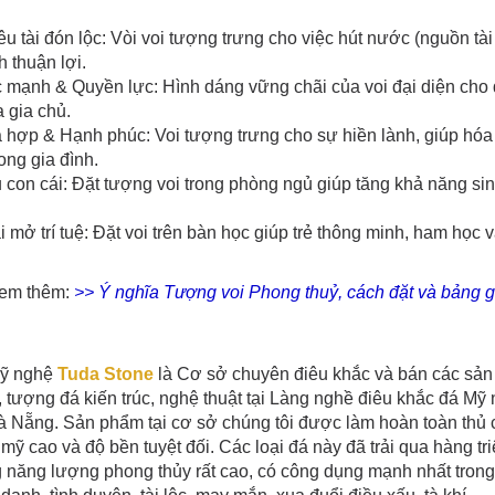
êu tài đón lộc: Vòi voi tượng trưng cho việc hút nước (nguồn tài
 thuận lợi.
 mạnh & Quyền lực: Hình dáng vững chãi của voi đại diện cho q
a gia chủ.
 hợp & Hạnh phúc: Voi tượng trưng cho sự hiền lành, giúp hóa
ong gia đình.
 con cái: Đặt tượng voi trong phòng ngủ giúp tăng khả năng si
i mở trí tuệ: Đặt voi trên bàn học giúp trẻ thông minh, ham học 
em thêm:
>> Ý nghĩa Tượng voi Phong thuỷ, cách đặt và bảng g
ỹ nghệ
Tuda Stone
là Cơ sở chuyên điêu khắc và bán các s
 tượng đá kiến trúc, nghệ thuật tại Làng nghề điêu khắc đá 
 Nẵng. Sản phẩm tại cơ sở chúng tôi được làm hoàn toàn thủ cô
mỹ cao và độ bền tuyệt đối. Các loại đá này đã trải qua hàng triệ
năng lượng phong thủy rất cao, có công dụng mạnh nhất trong v