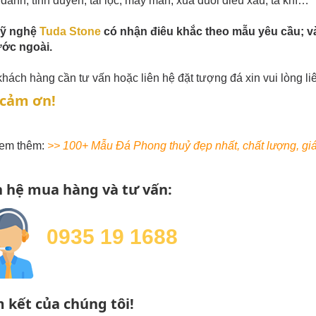
danh, tình duyên, tài lộc, may mắn, xua đuổi điều xấu, tà khí…
ỹ nghệ
Tuda Stone
có nhận điêu khắc theo mẫu yêu cầu; và 
ước ngoài.
hách hàng cần tư vấn hoặc liên hệ đặt tượng đá xin vui lòng li
 cảm ơn!
em thêm:
>> 100+ Mẫu Đá Phong thuỷ đẹp nhất, chất lượng, g
n hệ mua hàng và tư vấn:
0935 19 1688
 kết của chúng tôi!