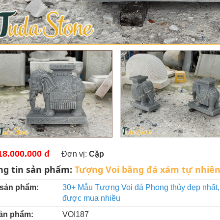
18.000.000 đ
Đơn vị:
Cặp
ng tin sản phẩm:
Tượng Voi bằng đá xám tự nhiên 
 sản phẩm:
30+ Mẫu Tượng Voi đá Phong thủy đẹp nhất, 
được mua nhiều
ản phẩm:
VOI187