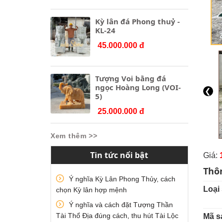
Kỳ lân đá Phong thuỷ -
KL-24
45.000.000 đ
Tượng Voi bằng đá
ngọc Hoàng Long (VOI-
❮
5)
25.000.000 đ
Xem thêm >>
Tin tức nổi bật
Giá:
Thô
Ý nghĩa Kỳ Lân Phong Thủy, cách
Loại
chọn Kỳ lân hợp mệnh
Ý nghĩa và cách đặt Tượng Thần
Tài Thổ Địa đúng cách, thu hút Tài Lộc
Mã s