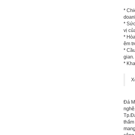
* Chi
doanh
* Sức
vị củ
* Hòa
êm tr
* Cầu
gian.
* Kha
X
Đá M
nghệ,
Tp.Đà
thẩm 
mang 