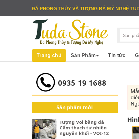
ĐÁ PHONG THỦY VÀ TƯỢNG ĐÁ MỸ NGHỆ TU
Trang chủ
Sản Phẩm
Tin tức
G
0935 19 1688
Mẫu
điê
Ngũ
Sản phẩm mới
Hìn
Tượng Voi bằng đá
Cẩm thạch tự nhiên
nguyên khối - VOI-12