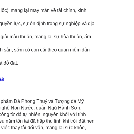
 lộc), mang lại may mắn về tài chính, kinh
uyền lực, sự ổn định trong sự nghiệp và địa
 giải mâu thuẫn, mang lại sự hòa thuận, ấm
nh sản, sớm có con cái theo quan niệm dân
và đỗ đạt.
iá
ản phẩm Đá Phong Thuỷ và Tượng đá Mỹ
Mỹ nghệ Non Nước, quận Ngũ Hành Sơn,
ng từ đá tự nhiên, nguyên khối với tính
u năm tồn tại đã hấp thụ linh khí trời đất nên
iệc thay tài đổi vận, mang lại sức khỏe,