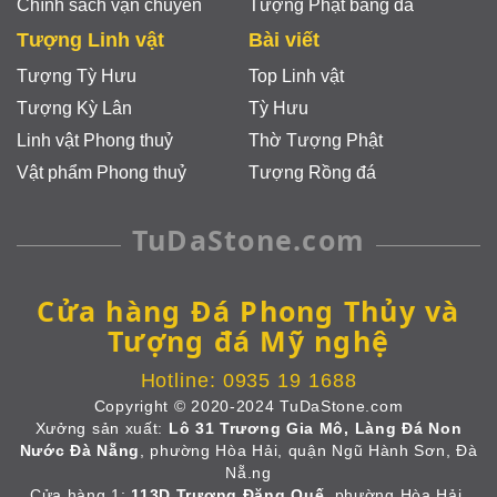
Chính sách vận chuyển
Tượng Phật bằng đá
Tượng Linh vật
Bài viết
Tượng Tỳ Hưu
Top Linh vật
Tượng Kỳ Lân
Tỳ Hưu
Linh vật Phong thuỷ
Thờ Tượng Phật
Vật phẩm Phong thuỷ
Tượng Rồng đá
TuDaStone.com
Cửa hàng Đá Phong Thủy và
Tượng đá Mỹ nghệ
Hotline:
0935 19 1688
Copyright © 2020-2024 TuDaStone.com
Xưởng sản xuất:
Lô 31 Trương Gia Mô, Làng Đá Non
Nước Đà Nẵng
, phường Hòa Hải, quận Ngũ Hành Sơn, Đà
Nẵ.ng
Cửa hàng 1:
113D Trương Đăng Quế
, phường Hòa Hải,